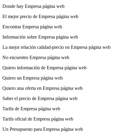
Donde hay Empresa página web
El mejor precio de Empresa página web
Encontrar Empresa página web
Información sobre Empresa página web
La mejor relación calidad-precio en Empresa página web
No encuentro Empresa página web
Quiero información de Empresa página web
Quiero un Empresa página web
Quiero una oferta en Empresa página web
Saber el precio de Empresa página web
Tarifa de Empresa página web
Tarifa oficial de Empresa página web
Un Presupuesto para Empresa página web