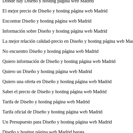
Donde hay Diseño y hosting página web Madrid
El mejor precio de Diseño y hosting página web Madrid
Encontrar Diseño y hosting página web Madrid
Información sobre Diseño y hosting página web Madrid
La mejor relación calidad-precio en Diseño y hosting página web Ma
No encuentro Diseño y hosting página web Madrid
Quiero información de Diseño y hosting página web Madrid
Quiero un Diseño y hosting página web Madrid
Quiero una oferta en Diseño y hosting página web Madrid
Saber el precio de Diseño y hosting página web Madrid
Tarifa de Diseño y hosting página web Madrid
Tarifa oficial de Diseño y hosting página web Madrid
Un Presupuesto para Diseño y hosting página web Madrid
Diseño y hosting página web Madrid barata.