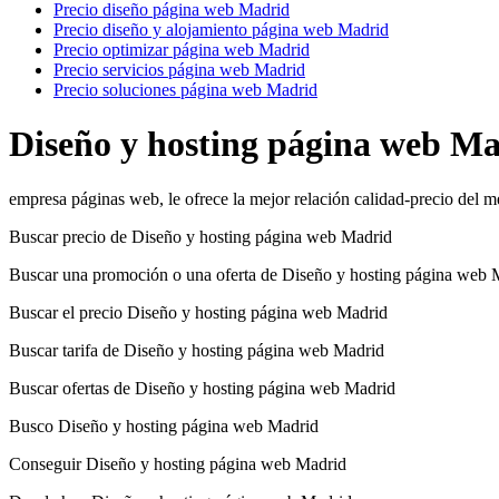
Precio diseño página web Madrid
Precio diseño y alojamiento página web Madrid
Precio optimizar página web Madrid
Precio servicios página web Madrid
Precio soluciones página web Madrid
Diseño y hosting página web M
empresa páginas web, le ofrece la mejor relación calidad-precio del
Buscar precio de Diseño y hosting página web Madrid
Buscar una promoción o una oferta de Diseño y hosting página web 
Buscar el precio Diseño y hosting página web Madrid
Buscar tarifa de Diseño y hosting página web Madrid
Buscar ofertas de Diseño y hosting página web Madrid
Busco Diseño y hosting página web Madrid
Conseguir Diseño y hosting página web Madrid