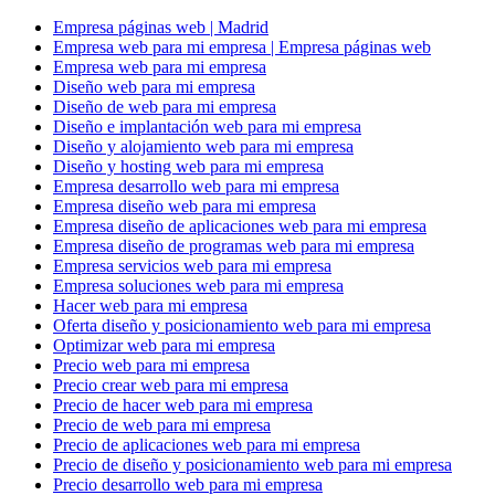
Empresa páginas web | Madrid
Empresa web para mi empresa | Empresa páginas web
Empresa web para mi empresa
Diseño web para mi empresa
Diseño de web para mi empresa
Diseño e implantación web para mi empresa
Diseño y alojamiento web para mi empresa
Diseño y hosting web para mi empresa
Empresa desarrollo web para mi empresa
Empresa diseño web para mi empresa
Empresa diseño de aplicaciones web para mi empresa
Empresa diseño de programas web para mi empresa
Empresa servicios web para mi empresa
Empresa soluciones web para mi empresa
Hacer web para mi empresa
Oferta diseño y posicionamiento web para mi empresa
Optimizar web para mi empresa
Precio web para mi empresa
Precio crear web para mi empresa
Precio de hacer web para mi empresa
Precio de web para mi empresa
Precio de aplicaciones web para mi empresa
Precio de diseño y posicionamiento web para mi empresa
Precio desarrollo web para mi empresa