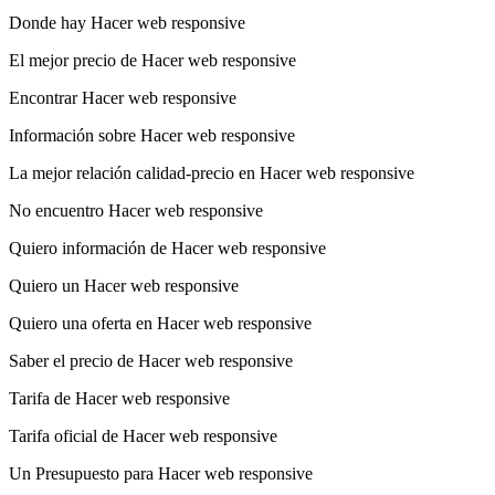
Donde hay Hacer web responsive
El mejor precio de Hacer web responsive
Encontrar Hacer web responsive
Información sobre Hacer web responsive
La mejor relación calidad-precio en Hacer web responsive
No encuentro Hacer web responsive
Quiero información de Hacer web responsive
Quiero un Hacer web responsive
Quiero una oferta en Hacer web responsive
Saber el precio de Hacer web responsive
Tarifa de Hacer web responsive
Tarifa oficial de Hacer web responsive
Un Presupuesto para Hacer web responsive