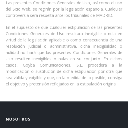
Las presentes Condiciones Generales de Uso, así como el uso
del Sitio Web, se regirán por la legislación española. Cualquier
controversia será resuelta ante los tribunales de MADRID.
En el supuesto de que cualquier estipulación de las presentes
Condiciones Generales de Uso resultara inexigible o nula en
virtud de la legislación aplicable o como consecuencia de una
resolución judicial o administrativa, dicha inexigibilidad o
nulidad no hará que las presentes Condiciones Generales de
Uso resulten inexigibles o nulas en su conjunto. En dichos
casos, Goyba Comunicaciones, S.L. procederá a la
modificación o sustitución de dicha estipulación por otra que
sea válida y exigible y que, en la medida de lo posible, consiga
el objetivo y pretensión reflejados en la estipulación original.
NOSOTROS