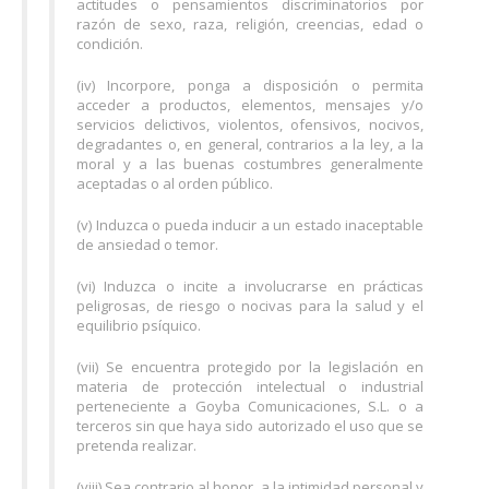
actitudes o pensamientos discriminatorios por
razón de sexo, raza, religión, creencias, edad o
condición.
(iv) Incorpore, ponga a disposición o permita
acceder a productos, elementos, mensajes y/o
servicios delictivos, violentos, ofensivos, nocivos,
degradantes o, en general, contrarios a la ley, a la
moral y a las buenas costumbres generalmente
aceptadas o al orden público.
(v) Induzca o pueda inducir a un estado inaceptable
de ansiedad o temor.
(vi) Induzca o incite a involucrarse en prácticas
peligrosas, de riesgo o nocivas para la salud y el
equilibrio psíquico.
(vii) Se encuentra protegido por la legislación en
materia de protección intelectual o industrial
perteneciente a Goyba Comunicaciones, S.L. o a
terceros sin que haya sido autorizado el uso que se
pretenda realizar.
(viii) Sea contrario al honor, a la intimidad personal y