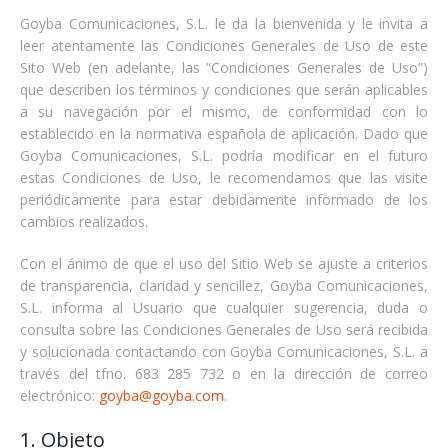
Goyba Comunicaciones, S.L. le da la bienvenida y le invita a
Email Marketing
Pr. Comunity Manager
AdWords Google
leer atentamente las Condiciones Generales de Uso de este
Sito Web (en adelante, las “Condiciones Generales de Uso”)
Área de clientes
Pr. Email Marketing
Análisis Posicionamiento
que describen los términos y condiciones que serán aplicables
a su navegación por el mismo, de conformidad con lo
Preguntas Frecuentes
Ofertas
establecido en la normativa española de aplicación. Dado que
Goyba Comunicaciones, S.L. podría modificar en el futuro
Web + Posicionamiento
estas Condiciones de Uso, le recomendamos que las visite
periódicamente para estar debidamente informado de los
Tienda + Posicionam.
cambios realizados.
Promoción 2026
Con el ánimo de que el uso del Sitio Web se ajuste a criterios
de transparencia, claridad y sencillez, Goyba Comunicaciones,
S.L. informa al Usuario que cualquier sugerencia, duda o
consulta sobre las Condiciones Generales de Uso será recibida
y solucionada contactando con Goyba Comunicaciones, S.L. a
través del tfno. 683 285 732 o en la dirección de correo
electrónico:
goyba@goyba.com
.
1. Objeto