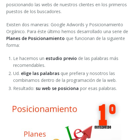
posicionando las webs de nuestros clientes en los primeros
Email Marketing
Pr. Comunity Manager
AdWords Google
puestos de los buscadores.
Área de clientes
Pr. Email Marketing
Análisis Posicionamiento
Existen dos maneras: Google Adwords y Posicionamiento
Orgánico. Para éste último hemos desarrollado una serie de
Preguntas Frecuentes
Ofertas
Planes de Posicionamiento
que funcionan de la siguiente
forma:
Web + Posicionamiento
Le hacemos un
estudio previo
de las palabras más
recomendables.
Tienda + Posicionam.
Ud.
elige las palabras
que prefiera y nosotros las
Promoción 2026
combinamos dentro de la programación de la web.
Resultado:
su web se posiciona
por esas palabras.