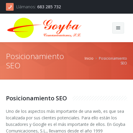
Llámanos:
683 285 732
Inicio
Posicionamiento
Inicio
Posicionamiento
La Empresa
SEO
SEO
Servicios
Precios
Web
Posicionamiento SEO
Contactar
Posicionamiento
Precios Web
Diseño páginas web
Uno de los aspectos más importante de una web, es que sea
Tiendas Online
Precios Posicionamien.
Mantenimiento web
Posicionamiento SEO
localizada por sus clientes potenciales. Para ello están los
buscadores y Google es el más importante de ellos. En Goyba
Redes Sociales
Pr.Tienda Online
Aplicaciones a Medida
Planes SEO
Comunicaciones, S.L., llevamos desde el año 1999