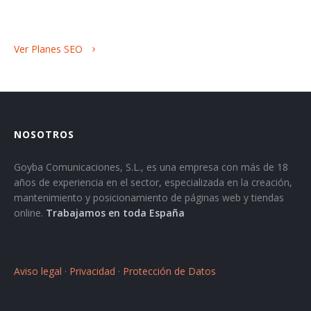
Ver Planes SEO
NOSOTROS
Goyba Comunicaciones, S.L., es una empresa con más de 18
años de experiencia en el sector, especializada en la creación,
mantenimiento y posicionamiento de páginas web y tiendas
online.
Trabajamos en toda España
Aviso legal
·
Privacidad
·
Protección de Datos