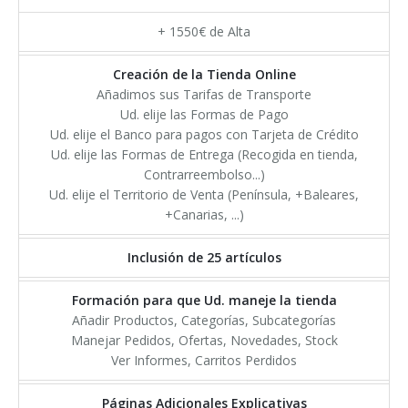
Email Marketing
Pr. Comunity Manager
AdWords Google
+ 1550€ de Alta
Área de clientes
Pr. Email Marketing
Análisis Posicionamiento
Creación de la Tienda Online
Añadimos sus Tarifas de Transporte
Preguntas Frecuentes
Ofertas
Ud. elije las Formas de Pago
Ud. elije el Banco para pagos con Tarjeta de Crédito
Web + Posicionamiento
Ud. elije las Formas de Entrega (Recogida en tienda,
Contrarreembolso...)
Tienda + Posicionam.
Ud. elije el Territorio de Venta (Península, +Baleares,
+Canarias, ...)
Promoción 2026
Inclusión de 25 artículos
Formación para que Ud. maneje la tienda
Añadir Productos, Categorías, Subcategorías
Manejar Pedidos, Ofertas, Novedades, Stock
Ver Informes, Carritos Perdidos
Páginas Adicionales Explicativas